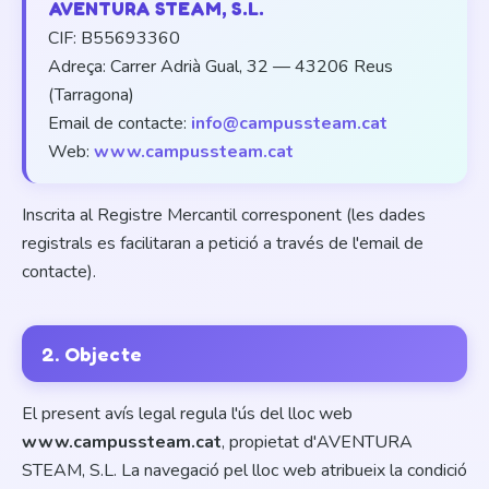
AVENTURA STEAM, S.L.
CIF: B55693360
Adreça: Carrer Adrià Gual, 32 — 43206 Reus
(Tarragona)
Email de contacte:
info@campussteam.cat
Web:
www.campussteam.cat
Inscrita al Registre Mercantil corresponent (les dades
registrals es facilitaran a petició a través de l'email de
contacte).
2. Objecte
El present avís legal regula l'ús del lloc web
www.campussteam.cat
, propietat d'AVENTURA
STEAM, S.L. La navegació pel lloc web atribueix la condició